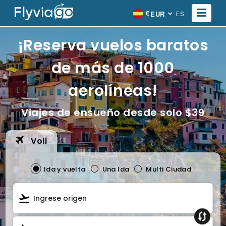
EUR
ES
¡Reserva vuelos baratos
de más de 1000
aerolíneas!
Viajes de ensueño desde solo $39
Voli
Ida y vuelta
Una Ida
Multi Ciudad